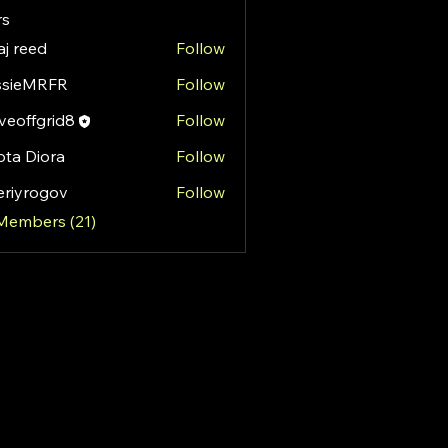
s
aj reed
Follow
ssieMRFR
Follow
MRFR
eoffgrid8
Follow
fgrid8
ota Diora
Follow
eriyrogov
Follow
rogov
 Members (21)