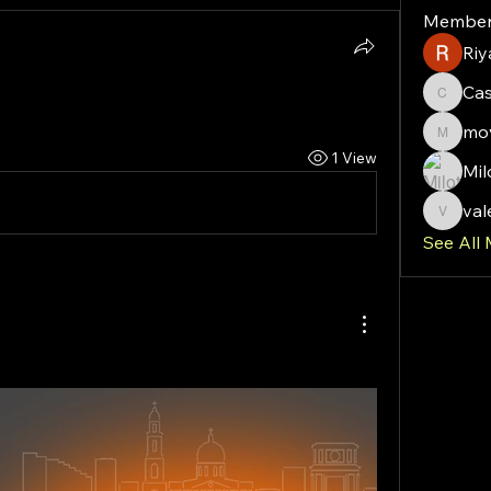
Member
Riy
Ca
Cassie
mov
moveof
1 View
Mil
val
valeriy
See All