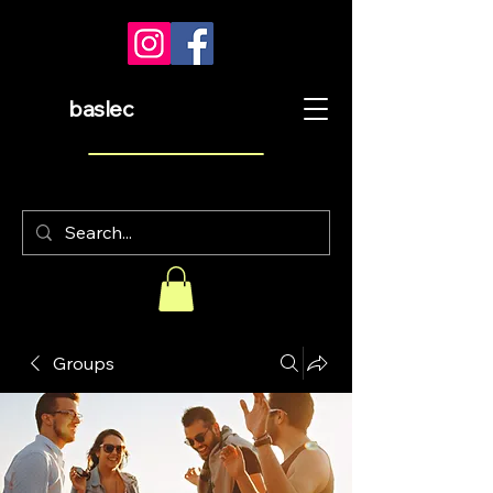
baslec
Groups