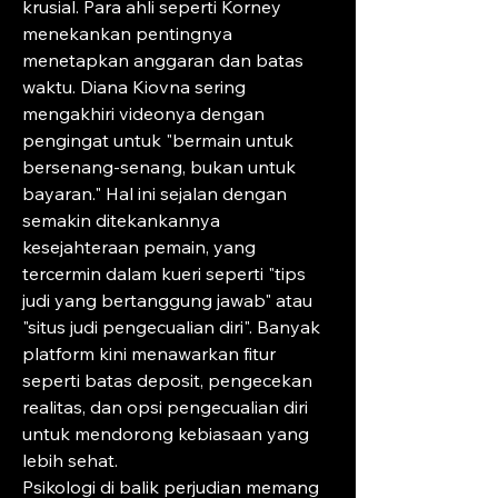
krusial. Para ahli seperti Korney 
menekankan pentingnya 
menetapkan anggaran dan batas 
waktu. Diana Kiovna sering 
mengakhiri videonya dengan 
pengingat untuk "bermain untuk 
bersenang-senang, bukan untuk 
bayaran." Hal ini sejalan dengan 
semakin ditekankannya 
kesejahteraan pemain, yang 
tercermin dalam kueri seperti "tips 
judi yang bertanggung jawab" atau 
"situs judi pengecualian diri". Banyak 
platform kini menawarkan fitur 
seperti batas deposit, pengecekan 
realitas, dan opsi pengecualian diri 
untuk mendorong kebiasaan yang 
lebih sehat.
Psikologi di balik perjudian memang 