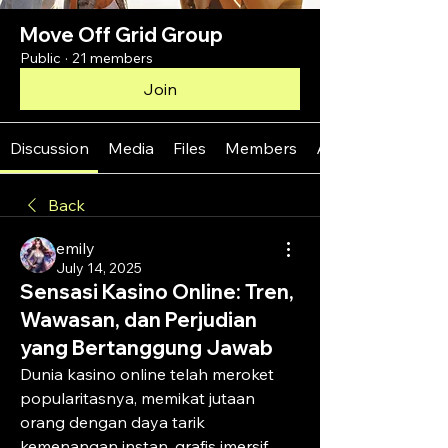
Move Off Grid Group
Public
·
21 members
Join
Discussion
Media
Files
Members
About
Back
emily
July 14, 2025
Sensasi Kasino Online: Tren,
Wawasan, dan Perjudian
yang Bertanggung Jawab
Dunia kasino online telah meroket 
popularitasnya, memikat jutaan 
orang dengan daya tarik 
kemenangan instan, grafis imersif, 